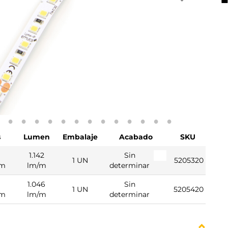
s
Lumen
Embalaje
Acabado
SKU
1.142
Sin
1 UN
5205320
/m
lm/m
determinar
1.046
Sin
1 UN
5205420
/m
lm/m
determinar