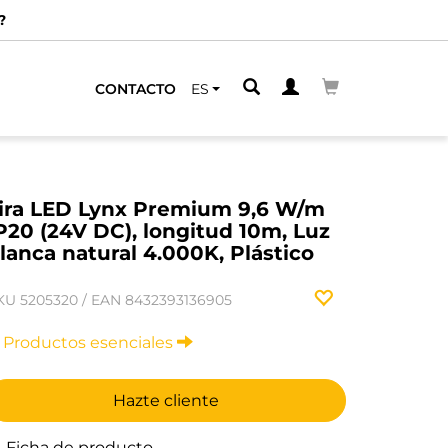
CONTACTO
ES
ira LED Lynx Premium 9,6 W/m
P20 (24V DC), longitud 10m, Luz
lanca natural 4.000K, Plástico
KU
5205320
/
EAN
8432393136905
Productos esenciales
Hazte cliente
Ficha de producto