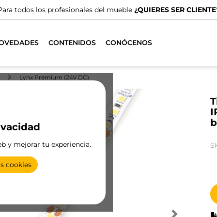
profesionales del mueble
¿QUIERES SER CLIENTE?
OVEDADES
CONTENIDOS
CONÓCENOS
Lynx Premium (24V DC)
T
I
b
ivacidad
eb y mejorar tu experiencia.
S
as cookies