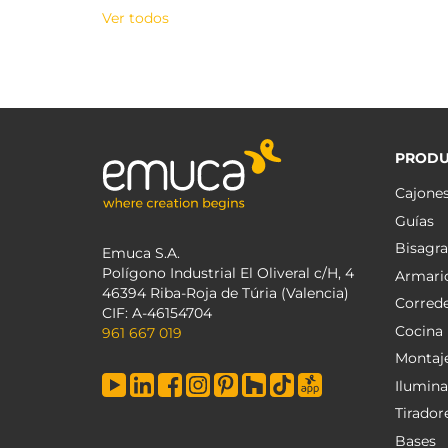
Ver todos
PRODU
Cajone
Guías
Bisagra
Emuca S.A.
Polígono Industrial El Oliveral c/H, 4
Armari
46394 Riba-Roja de Túria (Valencia)
Corred
CIF: A-46154704
Cocina
961 667 019
Montaj
Ilumina
Tirador
Bases