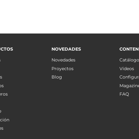
CTOS
NOVEDADES
CONTEN
s
Novedades
Catálog
Proyectos
Vídeos
s
Blog
Configur
os
Magazin
eros
FAQ
e
ción
es