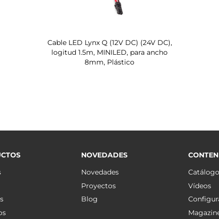
Cable LED Lynx Q (12V DC) (24V DC),
logitud 1.5m, MINILED, para ancho
8mm, Plástico
CTOS
NOVEDADES
CONTEN
s
Novedades
Catálog
Proyectos
Vídeos
s
Blog
Configur
os
Magazin