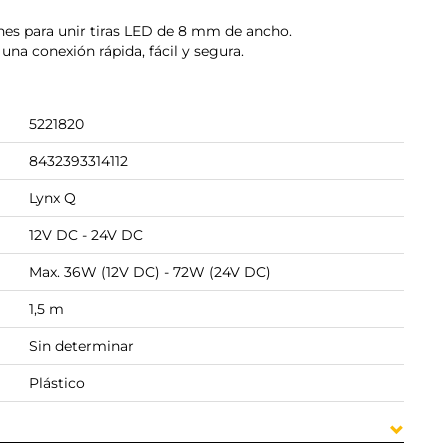
nes para unir tiras LED de 8 mm de ancho.
na conexión rápida, fácil y segura.
5221820
8432393314112
Lynx Q
12V DC - 24V DC
Max. 36W (12V DC) - 72W (24V DC)
1,5 m
Sin determinar
Plástico