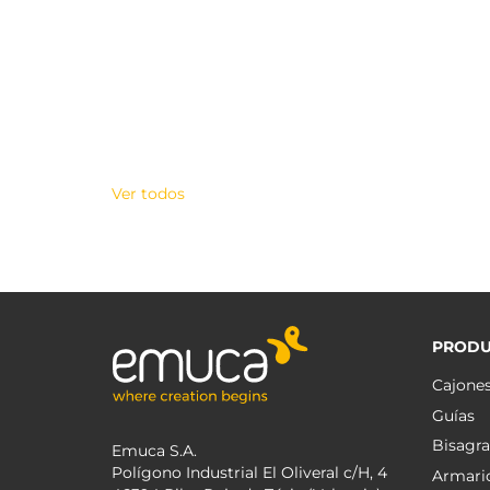
Ver todos
PRODU
Cajone
Guías
Bisagra
Emuca S.A.
Polígono Industrial El Oliveral c/H, 4
Armari