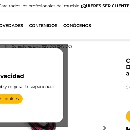
Para todos los profesionales del mueble
¿QUIERES SER CLIENTE
OVEDADES
CONTENIDOS
CONÓCENOS
Conectores Lynx (12V DC) (24V DC)
C
D
a
ivacidad
eb y mejorar tu experiencia.
S
as cookies