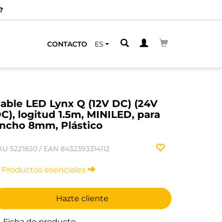
?
CONTACTO
ES
able LED Lynx Q (12V DC) (24V
C), logitud 1.5m, MINILED, para
ncho 8mm, Plástico
KU
5221820
/
EAN
8432393314112
Productos esenciales
Hazte cliente
Ficha de producto