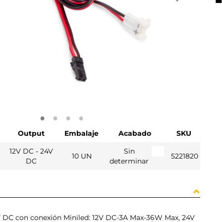
Output
Embalaje
Acabado
SKU
12V DC - 24V
Sin
10 UN
5221820
DC
determinar
4V DC con conexión Miniled: 12V DC-3A Max-36W Max, 24V