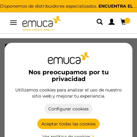
Disponemos de distribuidores especializados.
ENCUENTRA EL MÁS CERCANO
Alternar
navegación
Perfil superior Gola para muebles de
cocina, longitud 2,35m, Aluminio,
Pintado blanco
Nos preocupamos por tu
SKU
8162112
/
EAN
8432393139265
privacidad
Productos esenciales
Utilizamos cookies para analizar el uso de nuestro
sitio web y mejorar tu experiencia.
Hazte cliente
Configurar cookies
Ficha de producto
Aceptar todas las cookies
Ver política de cookies