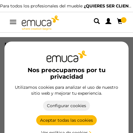
Para todos los profesionales del mueble
¿QUIERES SER CLIENTE?
Alternar
navegación
Kit de accesorios para perfil superior
Gola para mueble de cocina, Plástico,
Blanco
Nos preocupamos por tu
SKU
8900815
/
EAN
8432393122625
privacidad
Productos esenciales
Utilizamos cookies para analizar el uso de nuestro
sitio web y mejorar tu experiencia.
Hazte cliente
Configurar cookies
Ficha de producto
Aceptar todas las cookies
Ver política de cookies