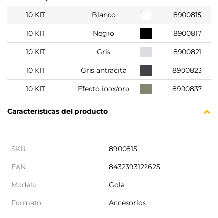
10 KIT
Blanco
8900815
10 KIT
Negro
8900817
10 KIT
Gris
8900821
10 KIT
Gris antracita
8900823
10 KIT
Efecto inox/oro
8900837
Características del producto
SKU
8900815
EAN
8432393122625
Modelo
Gola
Formato
Accesorios