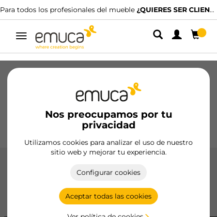
Para todos los profesionales del mueble
¿QUIERES SER CLIENTE?
Alternar
navegación
Cajones
Guías
Bisagras
Armarios
Correderos
Cocina
Montaje
Iluminación
Nos preocupamos por tu
Tiradores
privacidad
Bases
Expositores
Utilizamos cookies para analizar el uso de nuestro
sitio web y mejorar tu experiencia.
Perfil Gola curvo horizontal
Configurar cookies
El Perfil Gola Curvo Horizontal de Emuca ofrece una
solución elegante y funcional para cocinas, con un diseño
Aceptar todas las cookies
minimalista y materiales de alta calidad.
Ver política de cookies