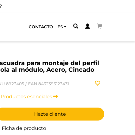
?
CONTACTO
ES
scuadra para montaje del perfil
ola al módulo, Acero, Cincado
KU
8923405
/
EAN
8432393123431
Productos esenciales
Hazte cliente
Ficha de producto