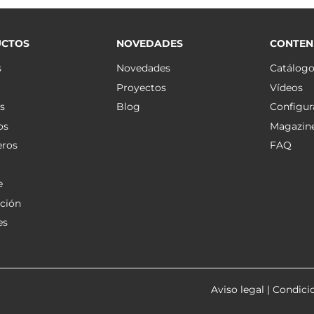
CTOS
NOVEDADES
CONTEN
s
Novedades
Catálog
Proyectos
Vídeos
s
Blog
Configur
os
Magazin
eros
FAQ
e
ción
es
Aviso legal
|
Condici