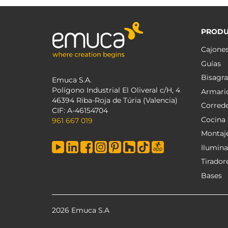
PRODU
Cajone
Guías
Bisagra
Emuca S.A.
Polígono Industrial El Oliveral c/H, 4
Armari
46394 Riba-Roja de Túria (Valencia)
Corred
CIF: A-46154704
Cocina
961 667 019
Montaj
Ilumina
Tirador
Bases
2026 Emuca S.A