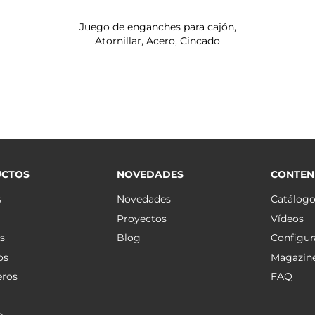
Juego de enganches para cajón,
Atornillar, Acero, Cincado
CTOS
NOVEDADES
CONTEN
s
Novedades
Catálog
Proyectos
Vídeos
s
Blog
Configur
os
Magazin
eros
FAQ