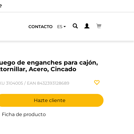
?
CONTACTO
ES
uego de enganches para cajón,
tornillar, Acero, Cincado
KU
3104005
/
EAN
8432393128689
Hazte cliente
Ficha de producto