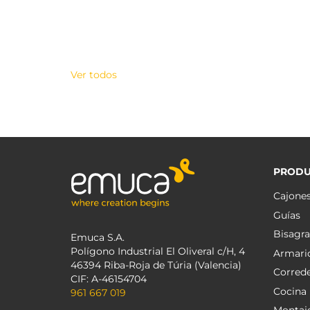
Ver todos
PRODU
Cajone
Guías
Bisagra
Emuca S.A.
Polígono Industrial El Oliveral c/H, 4
Armari
46394 Riba-Roja de Túria (Valencia)
Corred
CIF: A-46154704
Cocina
961 667 019