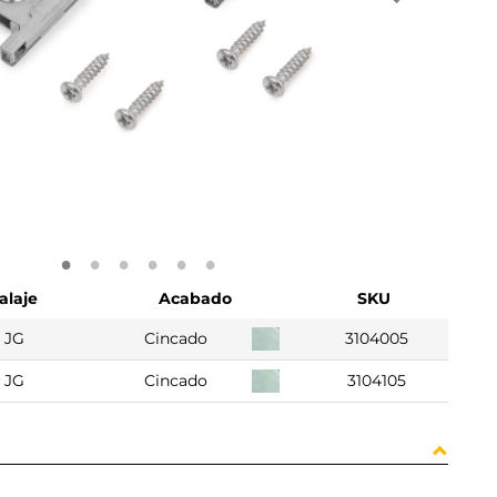
laje
Acabado
SKU
 JG
Cincado
3104005
 JG
Cincado
3104105