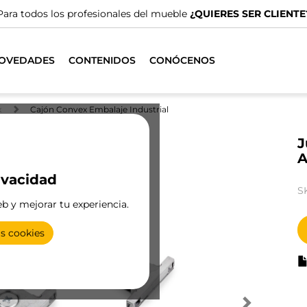
Para todos los profesionales del mueble
¿QUIERES SER CLIENTE
OVEDADES
CONTENIDOS
CONÓCENOS
x
Cajón Convex Embalaje Industrial
J
A
ivacidad
S
eb y mejorar tu experiencia.
as cookies