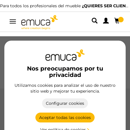
Para todos los profesionales del mueble
¿QUIERES SER CLIENTE?
Alternar
navegación
Cajones
Guías
Bisagras
Armarios
Correderos
Cocina
Montaje
Iluminación
Nos preocupamos por tu
Tiradores
privacidad
Bases
Expositores
Utilizamos cookies para analizar el uso de nuestro
sitio web y mejorar tu experiencia.
Cajón Convex Embalaje Industrial
Configurar cookies
El cajón Convex de Emuca en embalaje industrial ofrece
robustez y eficiencia con acabados en blanco y antracita, en
Aceptar todas las cookies
alturas de 93, 131, 185 y 249 mm, ideal para grandes
proyectos.
Ver política de cookies