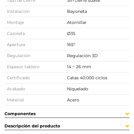
Tipo de cierre
Sin cierre suave
Instalación
Bayoneta
Montaje
Atornillar
Cazoleta
Ø35
Apertura
165º
Regulación
Regulación 3D
Espesor tablero
14 ~ 26 mm
Certificado
Catas 40.000 ciclos
Acabado
Niquelado
Material
Acero
Componentes
Descripción del producto