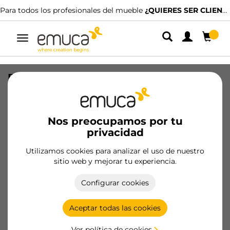
Para todos los profesionales del mueble
¿QUIERES SER CLIENTE?
Alternar
navegación
Bisagra recta X95 apertura 165 grados,
Atornillar, Acero, Niquelado
SKU
1031607
/
EAN
8432393292427
Nos preocupamos por tu
privacidad
Productos esenciales
Utilizamos cookies para analizar el uso de nuestro
sitio web y mejorar tu experiencia.
Hazte cliente
Configurar cookies
Ficha de producto
Aceptar todas las cookies
Ver política de cookies