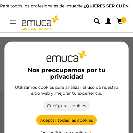
odos los profesionales del mueble
¿QUIERES SER CLIENTE?
Dispon
Alternar
navegación
Cajones
Guías
Bisagras
Armarios
Correderos
Cocina
Montaje
Iluminación
Nos preocupamos por tu
Tiradores
privacidad
Bases
Expositores
Utilizamos cookies para analizar el uso de nuestro
sitio web y mejorar tu experiencia.
Bisagras X95
Configurar cookies
Las bisagras X95 de Emuca, fabricadas en acero de alta
calidad, ofrecen un cierre preciso y confiable con opciones
Aceptar todas las cookies
de brazo recto, codo y supercodo y ángulos de apertura de
95°, 110° y 165°.
Ver política de cookies