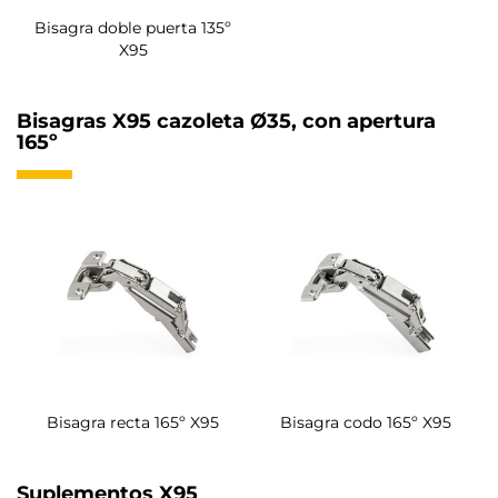
Bisagra doble puerta 135º
X95
Bisagras X95 cazoleta Ø35, con apertura
165º
Bisagra recta 165º X95
Bisagra codo 165º X95
Suplementos X95