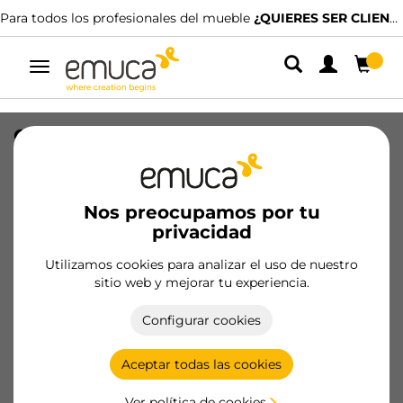
Para todos los profesionales del mueble
¿QUIERES SER CLIENTE?
Alternar
navegación
Cierre de puerta para embutir en el
mueble Push Latch, longitud 76.5mm,
Amortiguador, Plástico, Gris
Nos preocupamos por tu
SKU
2034021
/
EAN
8432393103075
privacidad
Productos esenciales
Utilizamos cookies para analizar el uso de nuestro
sitio web y mejorar tu experiencia.
Hazte cliente
Configurar cookies
Ficha de producto
Aceptar todas las cookies
Ver política de cookies