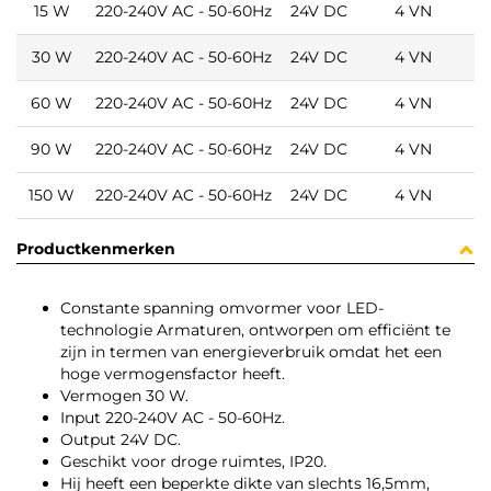
N
15 W
220-240V AC - 50-60Hz
24V DC
4 VN
N
30 W
220-240V AC - 50-60Hz
24V DC
4 VN
N
60 W
220-240V AC - 50-60Hz
24V DC
4 VN
N
90 W
220-240V AC - 50-60Hz
24V DC
4 VN
N
150 W
220-240V AC - 50-60Hz
24V DC
4 VN
Productkenmerken
Constante spanning omvormer voor LED-
technologie Armaturen, ontworpen om efficiënt te
zijn in termen van energieverbruik omdat het een
hoge vermogensfactor heeft.
Vermogen 30 W.
Input 220-240V AC - 50-60Hz.
Output 24V DC.
Geschikt voor droge ruimtes, IP20.
Hij heeft een beperkte dikte van slechts 16,5mm,