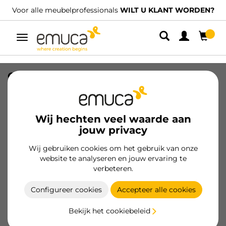
Voor alle meubelprofessionals
WILT U KLANT WORDEN?
Umschaltbare
Navigation
Converter-LED SMART (24V DC),
Vermogen 30W, MINILED, Plastic
SKU
5152520
/
EAN
8432393320908
Wij hechten veel waarde aan
jouw privacy
Essentiële producten
Wij gebruiken cookies om het gebruik van onze
website te analyseren en jouw ervaring te
Klant worden
verbeteren.
Productspecificatie
Configureer cookies
Accepteer alle cookies
Bekijk het cookiebeleid