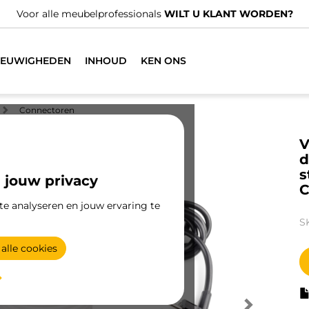
lprofessionals
WILT U KLANT WORDEN?
IEUWIGHEDEN
INHOUD
KEN ONS
Connectoren
V
d
s
 jouw privacy
C
te analyseren en jouw ervaring te
S
alle cookies