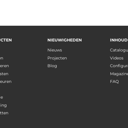
CTEN
NIEUWIGHEDEN
INHOUD
Nieuws
Catalog
en
Projecten
Videos
eren
Blog
Configur
sten
Magazin
deuren
FAQ
ge
ting
tten