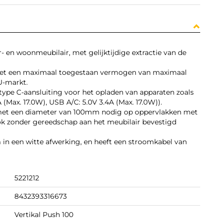
 en woonmeubilair, met gelijktijdige extractie van de
met een maximaal toegestaan ​​vermogen van maximaal
U-markt.
 type C-aansluiting voor het opladen van apparaten zoals
(Max. 17.0W), USB A/C: 5.0V 3.4A (Max. 17.0W)).
g met een diameter van 100mm nodig op oppervlakken met
ok zonder gereedschap aan het meubilair bevestigd
in een witte afwerking, en heeft een stroomkabel van
5221212
8432393316673
Vertikal Push 100