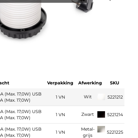
acht
Verpakking
Afwerking
SKU
4A (Max. 17,0W) USB
Wit
1 VN
5221212
4A (Max. 17,0W)
4A (Max. 17,0W) USB
Zwart
1 VN
5221214
4A (Max. 17,0W)
4A (Max. 17,0W) USB
Metal-
1 VN
5221225
4A (Max. 17,0W)
grijs