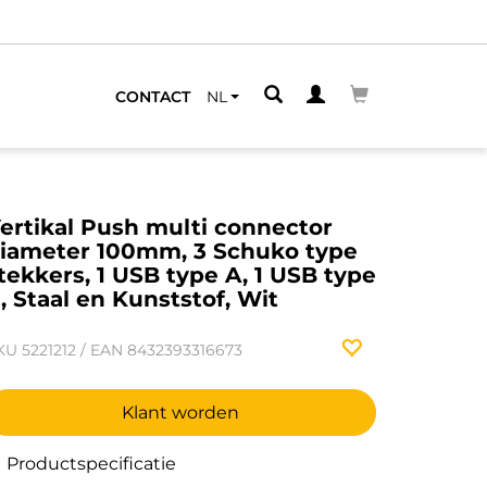
CONTACT
NL
ertikal Push multi connector
iameter 100mm, 3 Schuko type
tekkers, 1 USB type A, 1 USB type
, Staal en Kunststof, Wit
KU
5221212
/
EAN
8432393316673
Klant worden
Productspecificatie