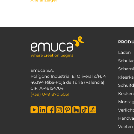
Alle anzeigen
PRODU
Laden
Schuiv
Scharni
Emuca S.A.
Polígono Industrial El Oliveral c/H, 4
Kleerka
46394 Riba-Roja de Túria (Valencia)
Schuif
CIF: A-46154704
Keuken
(+39) 049 870 5051
Monta
Verlich
Handva
Voeten