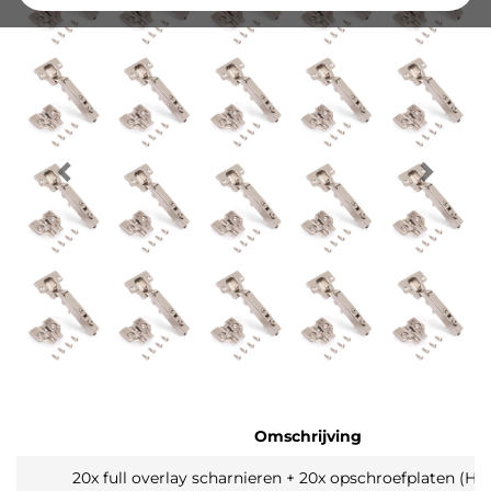
Omschrijving
20x full overlay scharnieren + 20x opschroefplaten (Ho