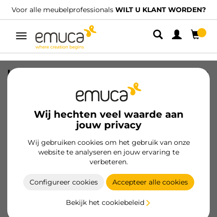
Voor alle meubelprofessionals
WILT U KLANT WORDEN?
Umschaltbare
Navigation
Lot van 20 volledig overlay scharnieren
X92 opening scharnieren met zachte
sluiting en opschroeven, Hoogte 0,
Staal, Vernikkeld
Wij hechten veel waarde aan
jouw privacy
SKU
1065607
/
EAN
8432393281889
Wij gebruiken cookies om het gebruik van onze
website te analyseren en jouw ervaring te
Klant worden
verbeteren.
Productspecificatie
Configureer cookies
Accepteer alle cookies
Bekijk het cookiebeleid