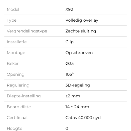
Model
X92
Type
Volledig overlay
Vergrendelingstype
Zachte sluiting
Installatie
Clip
Montage
Opschroeven
Beker
Ø35
Opening
105º
Regulering
3D-regeling
Diepte-instelling
±2 mm
Board dikte
14 ~ 24 mm
Certificaat
Catas 40.000 cycli
Hoogte
0