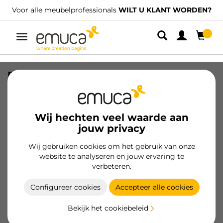
Voor alle meubelprofessionals
WILT U KLANT WORDEN?
Umschaltbare
Navigation
RUNN SLIPPE PUSH TEL 390mm
SKU
3002305
/
EAN
8432393103174
Wij hechten veel waarde aan
jouw privacy
Klant worden
Wij gebruiken cookies om het gebruik van onze
Productspecificatie
website te analyseren en jouw ervaring te
verbeteren.
Configureer cookies
Accepteer alle cookies
Productkenmerken
Bekijk het cookiebeleid