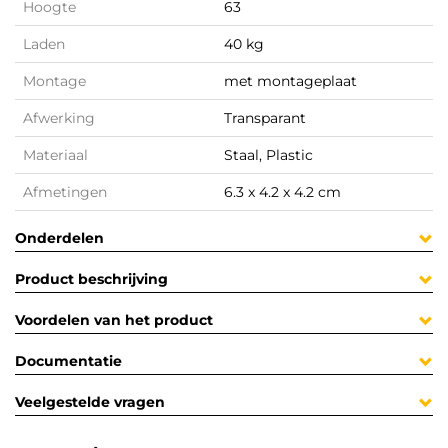
Hoogte
63
Laden
40 kg
Montage
met montageplaat
Afwerking
Transparant
Materiaal
Staal, Plastic
Afmetingen
6.3 x 4.2 x 4.2 cm
Onderdelen
Product beschrijving
Voordelen van het product
Documentatie
Veelgestelde vragen