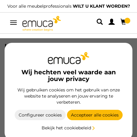
Voor alle meubelprofessionals
WILT U KLANT WORDEN?
Umschaltbare
Navigation
Lot van 4 wielen Slip transparant met
montageplaat, diameter 50mm, Staal
en Plastic
Wij hechten veel waarde aan
SKU
2036020
/
EAN
8432393001470
jouw privacy
Wij gebruiken cookies om het gebruik van onze
Klant worden
website te analyseren en jouw ervaring te
verbeteren.
Productspecificatie
Configureer cookies
Accepteer alle cookies
Bekijk het cookiebeleid