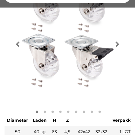
Diameter
Laden
H
Z
Verpakki
50
40 kg
63
4,5
42x42
32x32
1 LOT