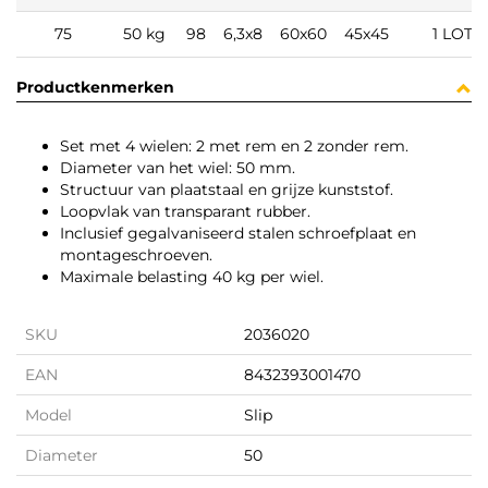
75
50 kg
98
6,3x8
60x60
45x45
1 LOT
Productkenmerken
Set met 4 wielen: 2 met rem en 2 zonder rem.
Diameter van het wiel: 50 mm.
Structuur van plaatstaal en grijze kunststof.
Loopvlak van transparant rubber.
Inclusief gegalvaniseerd stalen schroefplaat en
montageschroeven.
Maximale belasting 40 kg per wiel.
SKU
2036020
EAN
8432393001470
Model
Slip
Diameter
50