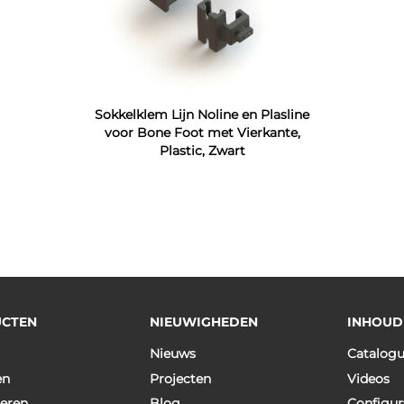
Sokkelklem Lijn Noline en Plasline
voor Bone Foot met Vierkante,
Plastic, Zwart
CTEN
NIEUWIGHEDEN
INHOUD
Nieuws
Catalog
en
Projecten
Videos
eren
Blog
Configur