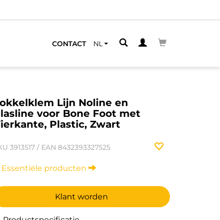
CONTACT
NL
okkelklem Lijn Noline en
lasline voor Bone Foot met
ierkante, Plastic, Zwart
KU
3913517
/
EAN
8432393327525
Essentiële producten
Klant worden
Productspecificatie