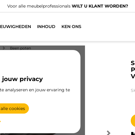
Voor alle meubelprofessionals
WILT U KLANT WORDEN?
IEUWIGHEDEN
INHOUD
KEN ONS
Been poten
S
P
V
 jouw privacy
te analyseren en jouw ervaring te
S
alle cookies