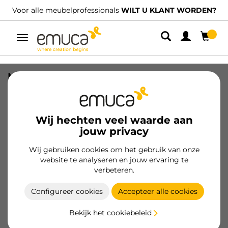
Voor alle meubelprofessionals
WILT U KLANT WORDEN?
Umschaltbare
Navigation
M8 Zeskant Meubelniveller, H 38mm,
Staal en Plastic, Verzinkt
SKU
3000405
/
EAN
8432393103112
Wij hechten veel waarde aan
jouw privacy
Essentiële producten
Wij gebruiken cookies om het gebruik van onze
website te analyseren en jouw ervaring te
Klant worden
verbeteren.
Productspecificatie
Configureer cookies
Accepteer alle cookies
Bekijk het cookiebeleid