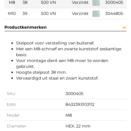
M8
38
500 VN
Verzinkt
3000405
M10
39
500 VN
Verzinkt
3044805
Productkenmerken
Stelpoot voor verstelling van buitenaf.
Met een M8-schroef en zwarte kunststof zeskantige
basis.
Voor montage dient een M8-moer te worden
gebruikt.
Hoogte stelpoot 38 mm.
Vervaardigd uit staal en zwart kunststof.
SKU
3000405
EAN
8432393103112
Model
M8
Diameter
HEX. 22 mm