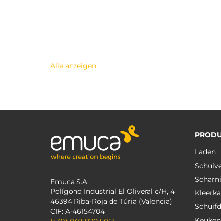
Alle anzeigen
PRODU
Laden
Schuiv
Scharni
Emuca S.A.
Polígono Industrial El Oliveral c/H, 4
Kleerka
46394 Riba-Roja de Túria (Valencia)
Schuif
CIF: A-46154704
Keuken