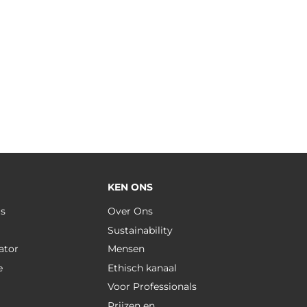
KEN ONS
us
Over Ons
Sustainability
ator
Mensen
e
Ethisch kanaal
Voor Professionals
Prijzen en