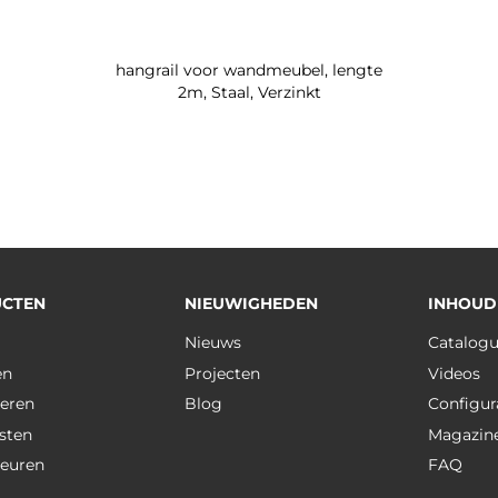
hangrail voor wandmeubel, lengte
2m, Staal, Verzinkt
CTEN
NIEUWIGHEDEN
INHOUD
Nieuws
Catalog
en
Projecten
Videos
eren
Blog
Configur
sten
Magazin
deuren
FAQ