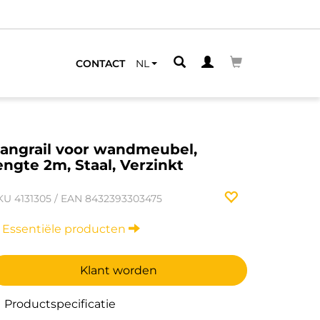
JNDE
CONTACT
NL
angrail voor wandmeubel,
engte 2m, Staal, Verzinkt
KU
4131305
/
EAN
8432393303475
Essentiële producten
Klant worden
Productspecificatie