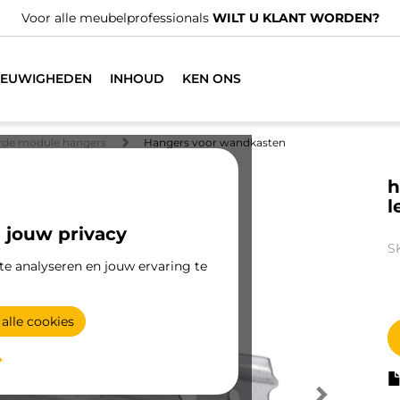
ebben gespecialiseerde distributeurs.
VIND DE DICHTSTBIJZI
IEUWIGHEDEN
INHOUD
KEN ONS
erde module hangers
Hangers voor wandkasten
h
l
 jouw privacy
S
te analyseren en jouw ervaring te
alle cookies