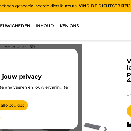
ebben gespecialiseerde distributeurs.
VIND DE DICHTSTBIJZI
IEUWIGHEDEN
INHOUD
KEN ONS
Vertex lade kit 3D
V
l
p
 jouw privacy
4
te analyseren en jouw ervaring te
S
alle cookies