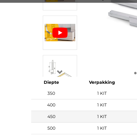
Diepte
Verpakking
350
1 KIT
400
1 KIT
450
1 KIT
500
1 KIT