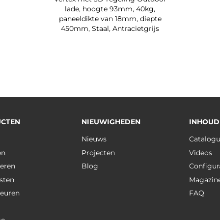
lade, hoogte 93mm, 40kg,
paneeldikte van 18mm, diepte
450mm, Staal, Antracietgrijs
CTEN
NIEUWIGHEDEN
INHOUD
Nieuws
Catalog
en
Projecten
Videos
eren
Blog
Configur
sten
Magazin
deuren
FAQ