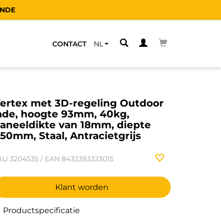
JNDE
CONTACT
NL
ertex met 3D-regeling Outdoor
ade, hoogte 93mm, 40kg,
aneeldikte van 18mm, diepte
50mm, Staal, Antracietgrijs
KU
3204535
/
EAN
8432393323015
Klant worden
Productspecificatie