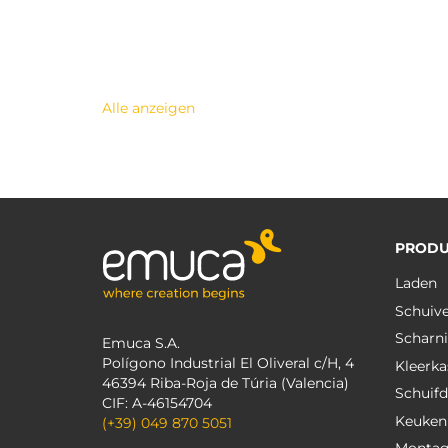
Alle anzeigen
PRODU
Laden
Schuiv
Scharni
Emuca S.A.
Polígono Industrial El Oliveral c/H, 4
Kleerka
46394 Riba-Roja de Túria (Valencia)
Schuif
CIF: A-46154704
Keuken
(+39) 049 870 5051