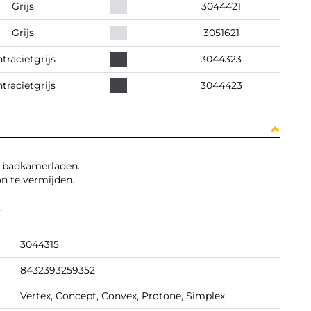
Grijs
3044421
Grijs
3051621
tracietgrijs
3044323
tracietgrijs
3044423
n badkamerladen.
n te vermijden.
.
3044315
8432393259352
Vertex, Concept, Convex, Protone, Simplex