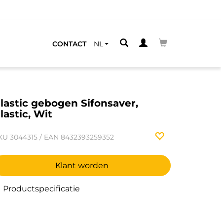
CONTACT
NL
lastic gebogen Sifonsaver,
lastic, Wit
KU
3044315
/
EAN
8432393259352
Klant worden
Productspecificatie