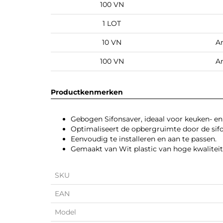
100 VN
1 LOT
10 VN
An
100 VN
An
Productkenmerken
Gebogen Sifonsaver, ideaal voor keuken- e
Optimaliseert de opbergruimte door de sifo
Eenvoudig te installeren en aan te passen.
Gemaakt van Wit plastic van hoge kwaliteit
SKU
EAN
Model