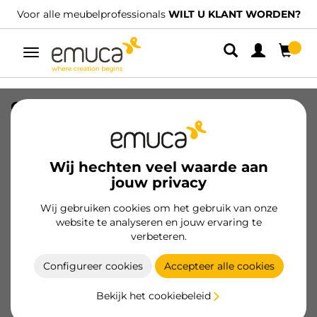
Voor alle meubelprofessionals
WILT U KLANT WORDEN?
Umschaltbare
Navigation
Orderbox Messenhouder voor lade,
150x470mm, Staal en Hout,
Antracietgrijs
Wij hechten veel waarde aan
SKU
3069335
/
EAN
8432393306001
jouw privacy
Wij gebruiken cookies om het gebruik van onze
Klant worden
website te analyseren en jouw ervaring te
verbeteren.
Productspecificatie
Configureer cookies
Accepteer alle cookies
Bekijk het cookiebeleid