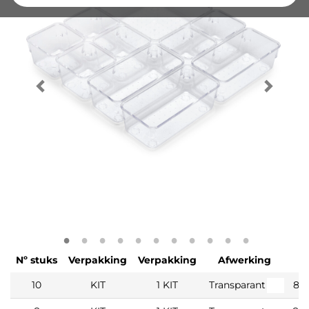
Nº stuks
Verpakking
Verpakking
Afwerking
S
10
KIT
1 KIT
Transparant
81