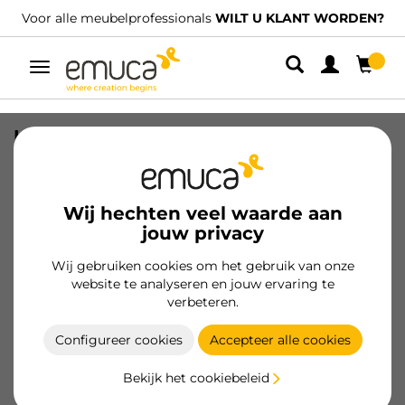
Voor alle meubelprofessionals
WILT U KLANT WORDEN?
Umschaltbare
Navigation
Kit van 10 kamer lade Cube organiser
bakken, Kunststof, Transparant
SKU
8145320
/
EAN
8432393320342
Wij hechten veel waarde aan
jouw privacy
Klant worden
Wij gebruiken cookies om het gebruik van onze
website te analyseren en jouw ervaring te
Productspecificatie
verbeteren.
Configureer cookies
Accepteer alle cookies
Bekijk het cookiebeleid