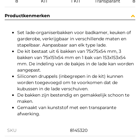
8
KIT
1 KIT
Transparant
81
Productkenmerken
Set lade-organiserbakken voor badkamer, keuken of
garderobe, verkrijgbaar in verschillende maten en
stapelbaar. Aanpasbaar aan elk type lade.
De kit bestaat uit 6 bakken van 75x75x54 mm, 3
bakken van 75x151x54 mm en 1 bak van 153x153x54
mm. De indeling van de bakjes in de lade kan worden
aangepast.
Siliconen druppels (inbegrepen in de kit) kunnen
worden toegevoegd om te voorkomen dat de
kubussen in de lade verschuiven.
De bakken zijn bestendig en gemakkelijk schoon te
maken.
Gemaakt van kunststof met een transparante
afwerking.
SKU
8145320