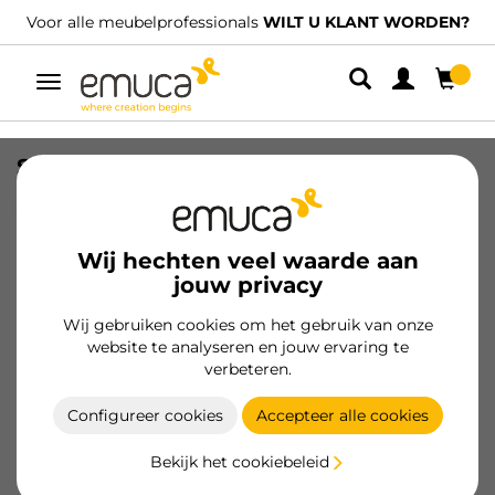
Voor alle meubelprofessionals
WILT U KLANT WORDEN?
Umschaltbare
Navigation
Suprastar uitschuifbare wagen met
zachte sluiting, module 300 mm, Staal,
Verchroomd
Wij hechten veel waarde aan
SKU
8977811
/
EAN
8432393282893
jouw privacy
Wij gebruiken cookies om het gebruik van onze
Klant worden
website te analyseren en jouw ervaring te
verbeteren.
Productspecificatie
Configureer cookies
Accepteer alle cookies
Bekijk het cookiebeleid