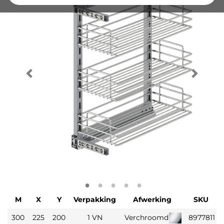
M
X
Y
Verpakking
Afwerking
SKU
300
225
200
1 VN
Verchroomd
8977811