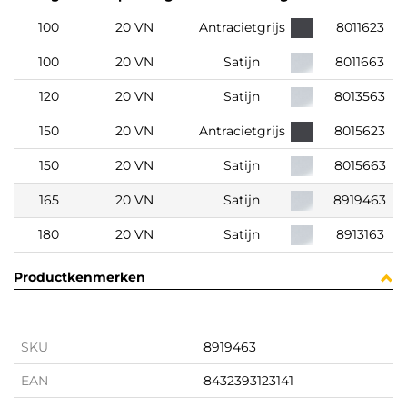
100
20 VN
Antracietgrijs
8011623
100
20 VN
Satijn
8011663
120
20 VN
Satijn
8013563
150
20 VN
Antracietgrijs
8015623
150
20 VN
Satijn
8015663
165
20 VN
Satijn
8919463
180
20 VN
Satijn
8913163
Productkenmerken
SKU
8919463
EAN
8432393123141