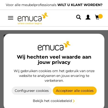
Voor alle meubelprofessionals
WILT U KLANT WORDEN?
Umschaltbare
Navigation
90 graden hoek voor Plasline
keukenplint, hoogte 165mm, Plastic en
Aluminium, Satijn Geanodiseerd
Wij hechten veel waarde aan
SKU
8919463
/
EAN
8432393123141
jouw privacy
Essentiële producten
Wij gebruiken cookies om het gebruik van onze
website te analyseren en jouw ervaring te
verbeteren.
Klant worden
Configureer cookies
Accepteer alle cookies
Productspecificatie
Bekijk het cookiebeleid