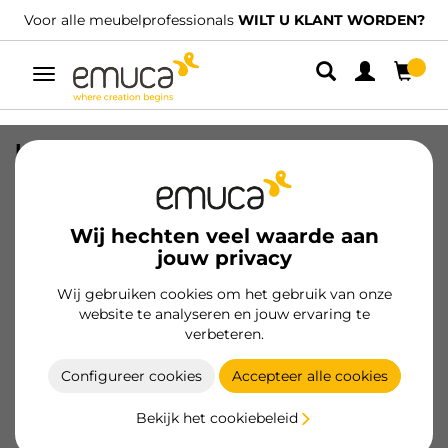
Voor alle meubelprofessionals
WILT U KLANT WORDEN?
Umschaltbare
Navigation
Kit van Plasline driehoekige
keukenkast accessoires kit, Plastic,
Grijs
Wij hechten veel waarde aan
SKU
8914321
/
EAN
8432393123059
jouw privacy
Essentiële producten
Wij gebruiken cookies om het gebruik van onze
website te analyseren en jouw ervaring te
verbeteren.
Klant worden
Configureer cookies
Accepteer alle cookies
Productspecificatie
Bekijk het cookiebeleid