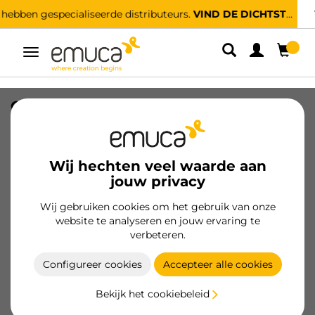
Voor alle meubelprofessionals
WILT U KLANT WORDEN?
Umschaltbare
Navigation
Opknoping hanger voor Hang
kledingkast, verstelbare breedte 450-
600mm, Staal en Plastic, Verchroomd
Wij hechten veel waarde aan
SKU
9283711
/
EAN
8432393001227
jouw privacy
Essentiële producten
Wij gebruiken cookies om het gebruik van onze
website te analyseren en jouw ervaring te
verbeteren.
Klant worden
Configureer cookies
Accepteer alle cookies
Productspecificatie
Bekijk het cookiebeleid