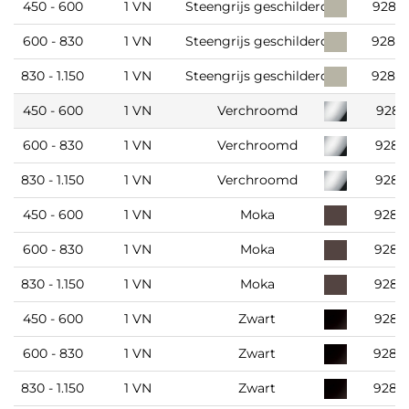
450 - 600
1 VN
Steengrijs geschilderd
9283
600 - 830
1 VN
Steengrijs geschilderd
9283
830 - 1.150
1 VN
Steengrijs geschilderd
9283
450 - 600
1 VN
Verchroomd
9283
600 - 830
1 VN
Verchroomd
9283
830 - 1.150
1 VN
Verchroomd
9283
450 - 600
1 VN
Moka
9283
600 - 830
1 VN
Moka
9283
830 - 1.150
1 VN
Moka
9283
450 - 600
1 VN
Zwart
9283
600 - 830
1 VN
Zwart
9283
830 - 1.150
1 VN
Zwart
9283