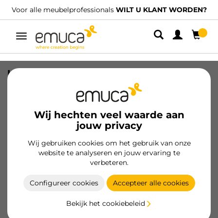
Voor alle meubelprofessionals
WILT U KLANT WORDEN?
Umschaltbare
Navigation
Uitschuifbare kleerkasthanger,
Aluminium, Zwart gelakt
SKU
6916314
/
EAN
8432393284361
Wij hechten veel waarde aan
jouw privacy
Klant worden
Wij gebruiken cookies om het gebruik van onze
website te analyseren en jouw ervaring te
Productspecificatie
verbeteren.
Configureer cookies
Accepteer alle cookies
Bekijk het cookiebeleid