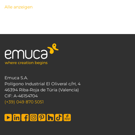
Alle anzeigen
Emuca S.A.
Polígono Industrial El Oliveral c/H, 4
46394 Riba-Roja de Túria (Valencia)
CIF: A-46154704
(+39) 049 870 5051