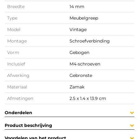
Breedte
14 mm
Type
Meubelgreep
Model
Vintage
Montage
Schroefverbinding
Vorm
Gebogen
Inclusief
M4-schroeven
Afwerking
Gebronste
Materiaal
Zamak
Afmetingen
2.5 x 1.4 x 13.9 cm
Onderdelen
Product beschrijving
Voordelen van het product