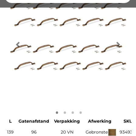
L
Gatenafstand
Verpakking
Afwerking
SKU
139
96
20 VN
Gebronste
93493