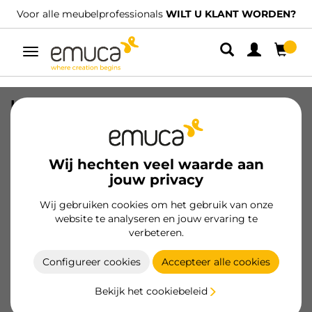
Voor alle meubelprofessionals
WILT U KLANT WORDEN?
Umschaltbare
Navigation
Lot van 20 Meubelgrepen Nairobi,
L139mm, 96mm Interaxis, Zamak,
Gebronste
Wij hechten veel waarde aan
SKU
9160208
/
EAN
8432393002279
jouw privacy
Wij gebruiken cookies om het gebruik van onze
Klant worden
website te analyseren en jouw ervaring te
verbeteren.
Productspecificatie
Configureer cookies
Accepteer alle cookies
Bekijk het cookiebeleid