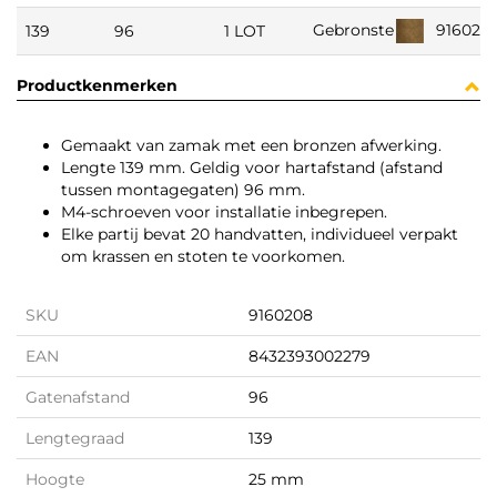
91602
Gebronste
139
96
1 LOT
Productkenmerken
Gemaakt van zamak met een bronzen afwerking.
Lengte 139 mm. Geldig voor hartafstand (afstand
tussen montagegaten) 96 mm.
M4-schroeven voor installatie inbegrepen.
Elke partij bevat 20 handvatten, individueel verpakt
om krassen en stoten te voorkomen.
SKU
9160208
EAN
8432393002279
Gatenafstand
96
Lengtegraad
139
Hoogte
25 mm