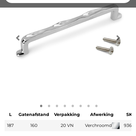
L
Gatenafstand
Verpakking
Afwerking
SKU
187
160
20 VN
Verchroomd
93631