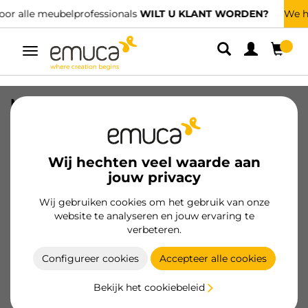
T WORDEN?
We hebben gespecialiseerde distributeurs.
VIND DE 
Umschaltbare
Navigation
Meubelgreep Rize, L187mm, 160mm
Interaxis, Zamak, Verchroomd
SKU
9363111
/
EAN
8432393305523
Wij hechten veel waarde aan
jouw privacy
Klant worden
Wij gebruiken cookies om het gebruik van onze
website te analyseren en jouw ervaring te
Productspecificatie
verbeteren.
Configureer cookies
Accepteer alle cookies
Bekijk het cookiebeleid