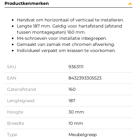
Productkenmerken
Handvat om horizontaal of verticaal te installeren.
Lengte 187 mm. Geldig voor hartafstand (afstand
tussen montagegaten) 160 mm.
M4-schroeven voor installatie inbegrepen.
Gemaakt van zamak met chromen afwerking.
Individueel verpakt om krassen te voorkomen.
SKU
9363111
EAN
8432393305523
Gatenafstand
160
Lengtegraad
187
Hoogte
30 mm
Breedte
10 mm
Type
Meubelgreep