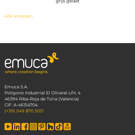
grijs gelakt
Alle anzeigen
Emuca S.A.
Polígono Industrial El Oliveral c/H, 4
46394 Riba-Roja de Túria (Valencia)
CIF: A-46154704
(+39) 049 870 5051