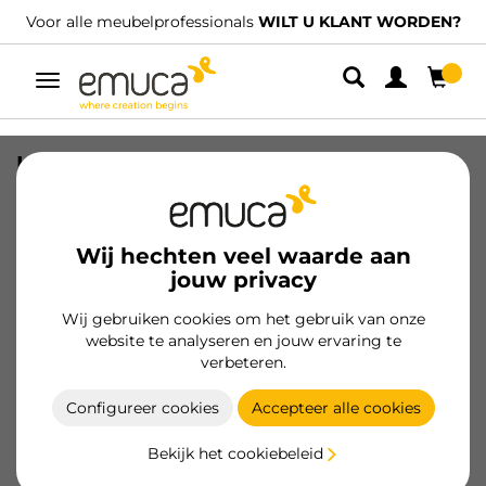
Voor alle meubelprofessionals
WILT U KLANT WORDEN?
Umschaltbare
Navigation
Lot van 10 Meubelgrepen Sedavi,
L137mm, 128mm Interaxis, Zamak,
Metal-grijs gelakt
Wij hechten veel waarde aan
SKU
9169825
/
EAN
8432393304878
jouw privacy
Wij gebruiken cookies om het gebruik van onze
Klant worden
website te analyseren en jouw ervaring te
verbeteren.
Productspecificatie
Configureer cookies
Accepteer alle cookies
Bekijk het cookiebeleid