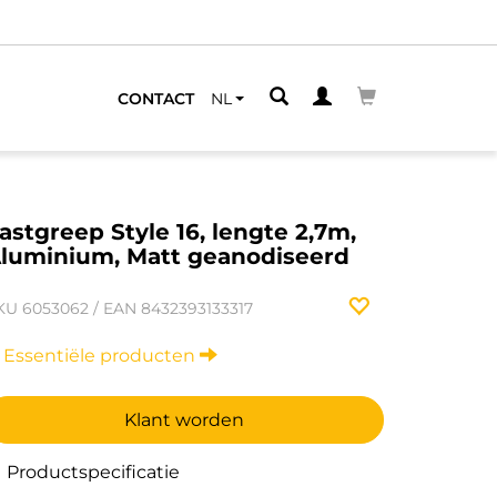
CONTACT
NL
astgreep Style 16, lengte 2,7m,
luminium, Matt geanodiseerd
KU
6053062
/
EAN
8432393133317
Essentiële producten
Klant worden
Productspecificatie