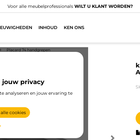
Voor alle meubelprofessionals
WILT U KLANT WORDEN?
IEUWIGHEDEN
INHOUD
KEN ONS
Placard 74 handgrepen
k
A
 jouw privacy
S
te analyseren en jouw ervaring te
alle cookies