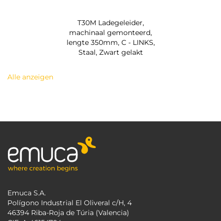
T30M Ladegeleider,
machinaal gemonteerd,
lengte 350mm, C - LINKS,
Staal, Zwart gelakt
Alle anzeigen
Emuca S.A.
Polígono Industrial El Oliveral c/H, 4
46394 Riba-Roja de Túria (Valencia)