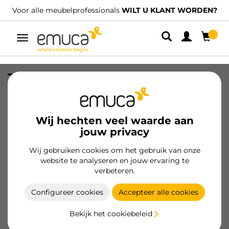
ls
WILT U KLANT WORDEN?
We hebben gespecialiseerde dis
Umschaltbare
Navigation
T30M Ladegeleider, machinaal
gemonteerd, lengte 350mm, C - LINKS,
Staal, Zwart gelakt
Wij hechten veel waarde aan
SKU
4394714
/
EAN
8432393263021
jouw privacy
Essentiële producten
Wij gebruiken cookies om het gebruik van onze
website te analyseren en jouw ervaring te
verbeteren.
Klant worden
Configureer cookies
Accepteer alle cookies
Productspecificatie
Bekijk het cookiebeleid