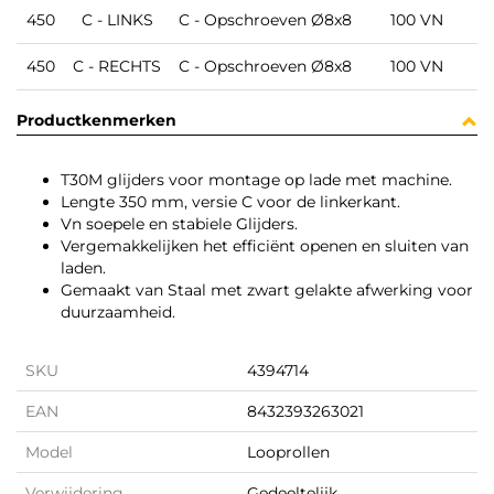
M
450
C - LINKS
C - Opschroeven Ø8x8
100 VN
M
450
C - RECHTS
C - Opschroeven Ø8x8
100 VN
Productkenmerken
T30M glijders voor montage op lade met machine.
Lengte 350 mm, versie C voor de linkerkant.
Vn soepele en stabiele Glijders.
Vergemakkelijken het efficiënt openen en sluiten van
laden.
Gemaakt van Staal met zwart gelakte afwerking voor
duurzaamheid.
SKU
4394714
EAN
8432393263021
Model
Looprollen
Verwijdering
Gedeeltelijk