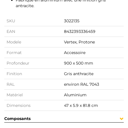
Fabriqué en aluminium avec une finition gris
antracite.
SKU
3022135
EAN
8432393336459
Modele
Vertex, Protone
Format
Accessoire
Profondeur
900 x 500 mm
Finition
Gris anthracite
RAL
environ RAL 7043
Matériel
Aluminium
Dimensions
47 x 5.9 x 81.8 cm
Composants