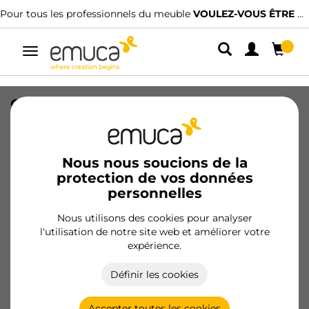
Pour tous les professionnels du meuble
VOULEZ-VOUS ÊTRE CLIENT ?
Alterner
la
navigation
Organisateur de tiroirs Alumount
900x500, Aluminium, Gris antracite
SKU
3022135
/
EAN
8432393336459
Nous nous soucions de la
protection de vos données
Produits essentiels
personnelles
Nous utilisons des cookies pour analyser
Devenir client
l'utilisation de notre site web et améliorer votre
expérience.
Fiche produit
Définir les cookies
Accepter toutes les cookies