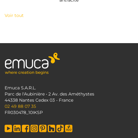
antracite
Voir tout
Emuca S.A.R.L.
Parc de l'Aubinière • 2 Av. des Améthystes
44338 Nantes Cedex 03 - France
02 49 88 07 35
FR030478_10IKSP