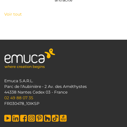
antracite
Voir tout
Emuca S.A.R.L.
Parc de l'Aubinière • 2 Av. des Améthystes
44338 Nantes Cedex 03 - France
02 49 88 07 35
FR030478_10IKSP