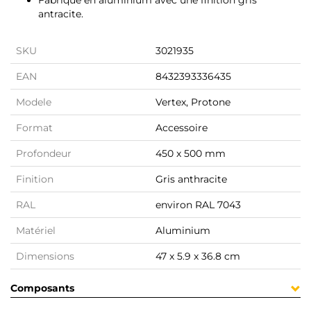
Fabriqué en aluminium avec une finition gris
antracite.
SKU
3021935
EAN
8432393336435
Modele
Vertex, Protone
Format
Accessoire
Profondeur
450 x 500 mm
Finition
Gris anthracite
RAL
environ RAL 7043
Matériel
Aluminium
Dimensions
47 x 5.9 x 36.8 cm
Composants