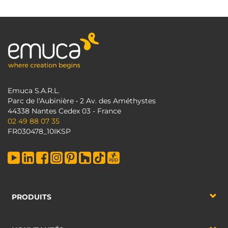
Emuca S.A.R.L.
Parc de l'Aubinière • 2 Av. des Améthystes
44338 Nantes Cedex 03 - France
02 49 88 07 35
FR030478_10IKSP
PRODUITS