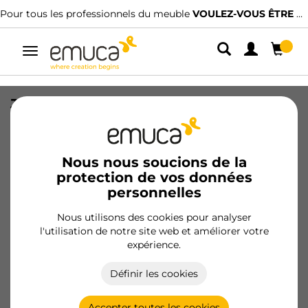
Pour tous les professionnels du meuble
VOULEZ-VOUS ÊTRE CLIENT ?
Alterner
la
navigation
Jeu de coulisses invisibles pour tiroir
Silver, à sortie totale, fermeture
amortie (240-540), profondeur 240mm,
acier, zingué
Nous nous soucions de la
protection de vos données
SKU
3124005
/
EAN
8432393269719
personnelles
Nous utilisons des cookies pour analyser
Devenir client
l'utilisation de notre site web et améliorer votre
expérience.
Fiche produit
Définir les cookies
Accepter toutes les cookies