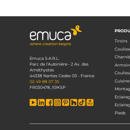
PRODU
Tiroirs
Couliss
Charniè
Emuca S.A.R.L.
Parc de l'Aubinière • 2 Av. des
Armoir
Améthystes
Couliss
44338 Nantes Cedex 03 - France
Cuisine
02 49 88 07 35
FR030478_10IKSP
Monta
Eclaira
Eclaira
Pieds