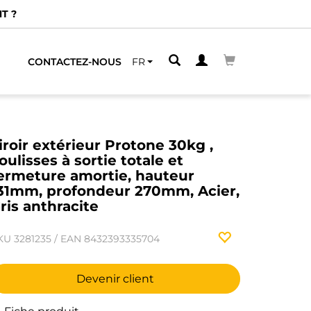
CONTACTEZ-NOUS
FR
iroir extérieur Protone 30kg ,
oulisses à sortie totale et
ermeture amortie, hauteur
31mm, profondeur 270mm, Acier,
ris anthracite
KU
3281235
/
EAN
8432393335704
Devenir client