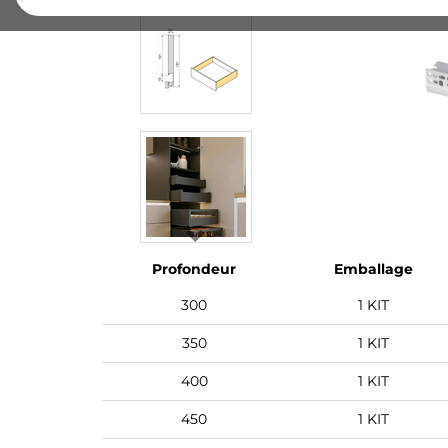
Profondeur
Emballage
300
1 KIT
350
1 KIT
400
1 KIT
450
1 KIT