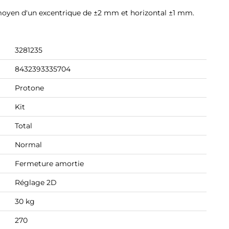
u moyen d'un excentrique de ±2 mm et horizontal ±1 mm.
3281235
8432393335704
Protone
Kit
Total
Normal
Fermeture amortie
Réglage 2D
30 kg
270