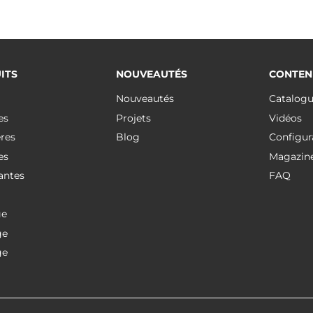
ITS
NOUVEAUTÉS
CONTEN
Nouveautés
Catalog
es
Projets
Vidéos
res
Blog
Configur
es
Magazin
antes
FAQ
ge
ge
ge