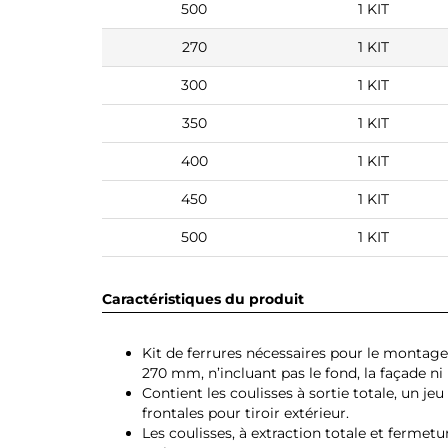
500
1 KIT
270
1 KIT
300
1 KIT
350
1 KIT
400
1 KIT
450
1 KIT
500
1 KIT
Caractéristiques du produit
Kit de ferrures nécessaires pour le montage
270 mm, n’incluant pas le fond, la façade ni 
Contient les coulisses à sortie totale, un jeu
frontales pour tiroir extérieur.
Les coulisses, à extraction totale et ferme