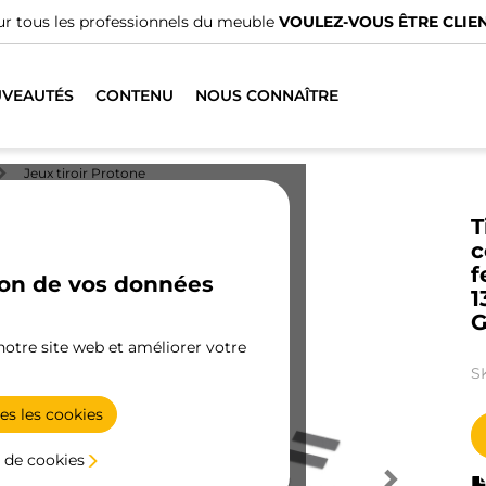
 professionnels du meuble
VOULEZ-VOUS ÊTRE CLIENT ?
VEAUTÉS
CONTENU
NOUS CONNAÎTRE
Jeux tiroir Protone
T
c
f
ion de vos données
1
G
 notre site web et améliorer votre
S
es les cookies
 de cookies