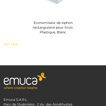
Economiseur de siphon
rectangulaire pour tiroir,
Plastique, Blanc
Voir tout
Emuca S.A.R.L.
Parc de l'Aubinière • 2 Av. des Améthystes