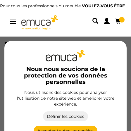
Pour tous les professionnels du meuble
VOULEZ-VOUS ÊTRE CLIENT ?
Alterner
la
navigation
Economiseur de siphon rectangulaire
pour tiroir, Plastique, Blanc
SKU
3044215
/
EAN
8432393259321
Nous nous soucions de la
protection de vos données
personnelles
Devenir client
Nous utilisons des cookies pour analyser
Fiche produit
l'utilisation de notre site web et améliorer votre
expérience.
Définir les cookies
Accepter toutes les cookies