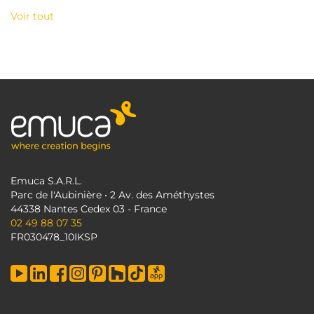
Voir tout
Emuca S.A.R.L.
Parc de l'Aubinière • 2 Av. des Améthystes
44338 Nantes Cedex 03 - France
02 49 88 07 35
FR030478_10IKSP