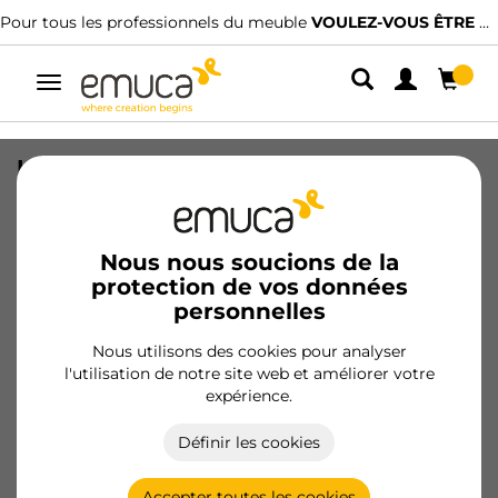
Pour tous les professionnels du meuble
VOULEZ-VOUS ÊTRE CLIENT ?
Alterner
la
navigation
Lot de 20 poignées pour meubles
Nairobi, L139mm, entraxe 96mm,
Zamak, Bronze
Nous nous soucions de la
SKU
9160208
/
EAN
8432393002279
protection de vos données
personnelles
Devenir client
Nous utilisons des cookies pour analyser
l'utilisation de notre site web et améliorer votre
Fiche produit
expérience.
Définir les cookies
Accepter toutes les cookies