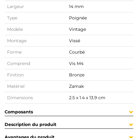
Largeur
14 mm
Type
Poignée
Modele
Vintage
Montage
Vissé
Forme
Courbé
Comprend
Vis M4
Finition
Bronze
Matériel
Zamak
Dimensions
2.5 x 1.4 x 13.9 cm
Composants
Description du produit
Avantages du produit