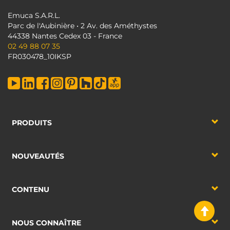
Emuca S.A.R.L.
Parc de l'Aubinière • 2 Av. des Améthystes
44338 Nantes Cedex 03 - France
02 49 88 07 35
FR030478_10IKSP
PRODUITS
NOUVEAUTÉS
CONTENU
NOUS CONNAÎTRE