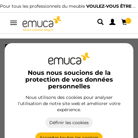
Pour tous les professionnels du meuble
VOULEZ-VOUS ÊTRE CLIENT ?
Alterner
la
navigation
Poignée pour meubles Kobe, L164mm,
entraxe 128mm, Zamak, Titane
SKU
9356152
/
EAN
8432393131900
Nous nous soucions de la
protection de vos données
personnelles
Devenir client
Nous utilisons des cookies pour analyser
Fiche produit
l'utilisation de notre site web et améliorer votre
expérience.
Définir les cookies
Accepter toutes les cookies