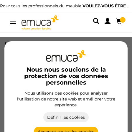
Pour tous les professionnels du meuble
VOULEZ-VOUS ÊTRE CLIENT ?
Alterner
la
navigation
Lot de 108 feutres circulaires adhésifs
pour meubles, diamètre 24mm, Fibre,
Plastique Marron
Nous nous soucions de la
SKU
2038216
/
EAN
8432393126760
protection de vos données
personnelles
Devenir client
Nous utilisons des cookies pour analyser
l'utilisation de notre site web et améliorer votre
Fiche produit
expérience.
Définir les cookies
Accepter toutes les cookies