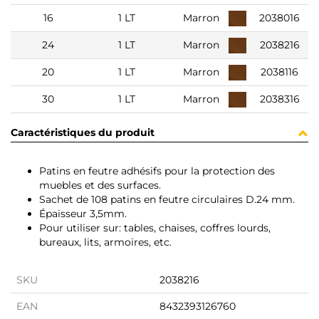
16
1 LT
Marron
2038016
24
1 LT
Marron
2038216
20
1 LT
Marron
2038116
30
1 LT
Marron
2038316
Caractéristiques du produit
Patins en feutre adhésifs pour la protection des
muebles et des surfaces.
Sachet de 108 patins en feutre circulaires D.24 mm.
Épaisseur 3,5mm.
Pour utiliser sur: tables, chaises, coffres lourds,
bureaux, lits, armoires, etc.
SKU
2038216
EAN
8432393126760