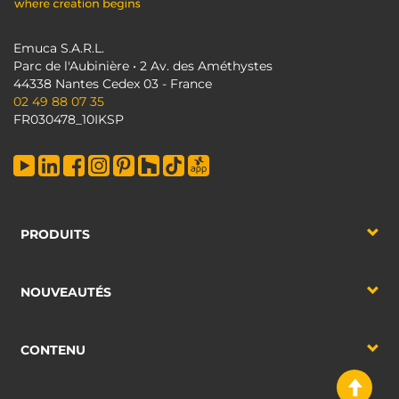
Emuca S.A.R.L.
Parc de l'Aubinière • 2 Av. des Améthystes
44338 Nantes Cedex 03 - France
02 49 88 07 35
FR030478_10IKSP
PRODUITS
NOUVEAUTÉS
CONTENU