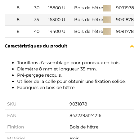
8
30
18800 U
Bois de hêtre
9091978
8
35
16300 U
Bois de hêtre
9031878
8
40
14400 U
Bois de hêtre
9091778
Caractéristiques du produit
Tourillons d’assemblage pour panneaux en bois.
Diamètre 8 mm et longueur 35 mm.
Pré-perçage recquis.
Utiliser de la colle pour obtenir une fixation solide.
Fabriqués en bois de hêtre.
SKU
9031878
EAN
8432393124216
Finition
Bois de hêtre
Matériel
Bois