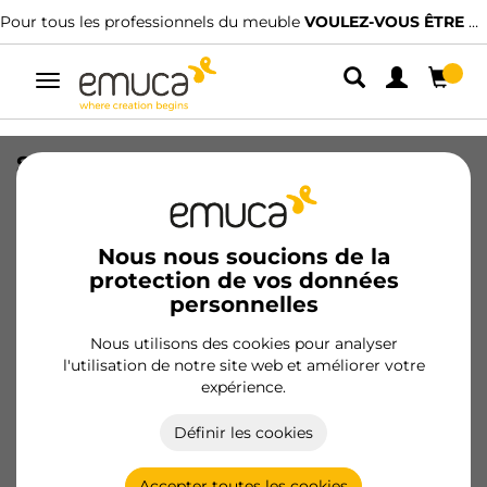
Pour tous les professionnels du meuble
VOULEZ-VOUS ÊTRE CLIENT ?
Alterner
la
navigation
Système de fixation, Tourillons à
enfoncer, diamètre 8x35mm, Bois de
hêtre
Nous nous soucions de la
SKU
9031878
/
EAN
8432393124216
protection de vos données
personnelles
Devenir client
Nous utilisons des cookies pour analyser
l'utilisation de notre site web et améliorer votre
Fiche produit
expérience.
Définir les cookies
Accepter toutes les cookies