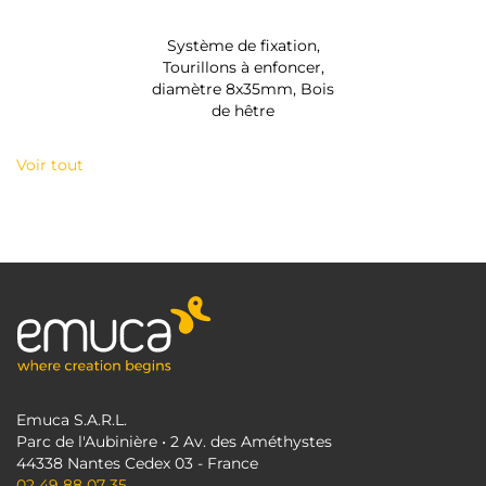
Système de fixation,
Tourillons à enfoncer,
diamètre 8x35mm, Bois
de hêtre
Voir tout
Emuca S.A.R.L.
Parc de l'Aubinière • 2 Av. des Améthystes
44338 Nantes Cedex 03 - France
02 49 88 07 35