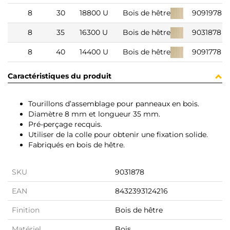
8
30
18800 U
Bois de hêtre
9091978
8
35
16300 U
Bois de hêtre
9031878
8
40
14400 U
Bois de hêtre
9091778
Caractéristiques du produit
Tourillons d’assemblage pour panneaux en bois.
Diamètre 8 mm et longueur 35 mm.
Pré-perçage recquis.
Utiliser de la colle pour obtenir une fixation solide.
Fabriqués en bois de hêtre.
SKU
9031878
EAN
8432393124216
Finition
Bois de hêtre
Matériel
Bois