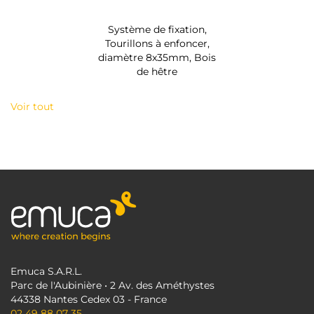
Système de fixation,
Tourillons à enfoncer,
diamètre 8x35mm, Bois
de hêtre
Voir tout
Emuca S.A.R.L.
Parc de l'Aubinière • 2 Av. des Améthystes
44338 Nantes Cedex 03 - France
02 49 88 07 35