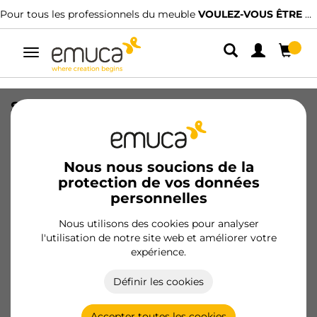
Pour tous les professionnels du meuble
VOULEZ-VOUS ÊTRE CLIENT ?
Alterner
la
navigation
Système de fixation, Tourillons à
enfoncer, diamètre 8x35mm, Bois de
hêtre
Nous nous soucions de la
SKU
9031878
/
EAN
8432393124216
protection de vos données
personnelles
Devenir client
Nous utilisons des cookies pour analyser
l'utilisation de notre site web et améliorer votre
Fiche produit
expérience.
Définir les cookies
Accepter toutes les cookies