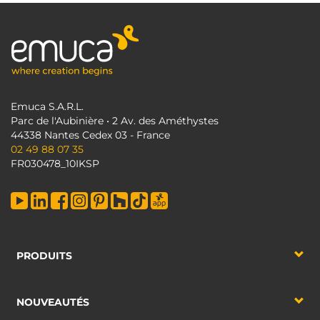
Emuca S.A.R.L.
Parc de l'Aubinière • 2 Av. des Améthystes
44338 Nantes Cedex 03 - France
02 49 88 07 35
FR030478_10IKSP
PRODUITS
NOUVEAUTÉS