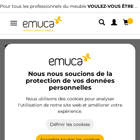
Pour tous les professionnels du meuble
VOULEZ-VOUS ÊTRE CLIENT ?
Alterner
la
navigation
Support San Remo pour tablette en
verre, Plastique et Zamak, Nickelé
SKU
8194107
/
EAN
8432393121468
Nous nous soucions de la
protection de vos données
personnelles
Devenir client
Nous utilisons des cookies pour analyser
Fiche produit
l'utilisation de notre site web et améliorer votre
expérience.
Définir les cookies
Accepter toutes les cookies