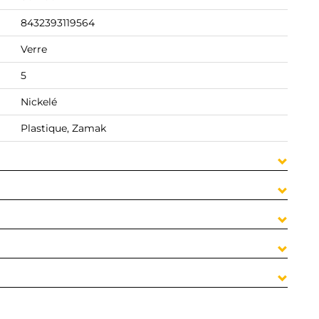
8432393119564
Verre
5
Nickelé
Plastique, Zamak