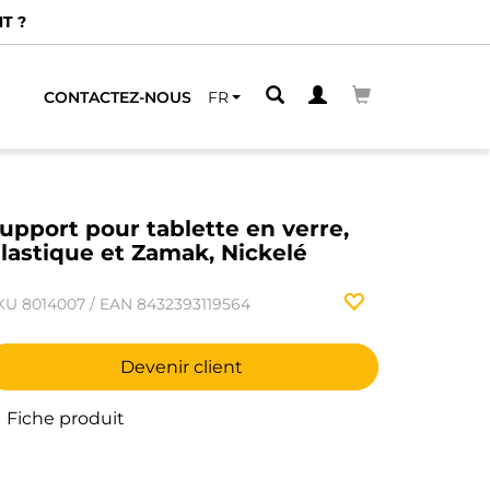
T ?
CONTACTEZ-NOUS
FR
upport pour tablette en verre,
lastique et Zamak, Nickelé
KU
8014007
/
EAN
8432393119564
Devenir client
Fiche produit