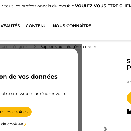
r tous les professionnels du meuble
VOULEZ-VOUS ÊTRE CLIEN
VEAUTÉS
CONTENU
NOUS CONNAÎTRE
quets d'étagères
Supports pour étagères en verre
S
P
ion de vos données
S
 notre site web et améliorer votre
es les cookies
 de cookies