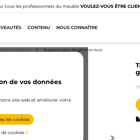
r tous les professionnels du meuble
VOULEZ-VOUS ÊTRE CLIEN
VEAUTÉS
CONTENU
NOUS CONNAÎTRE
quets d'étagères
Supports pour étagères en bois
T
g
ion de vos données
S
 notre site web et améliorer votre
es les cookies
 de cookies