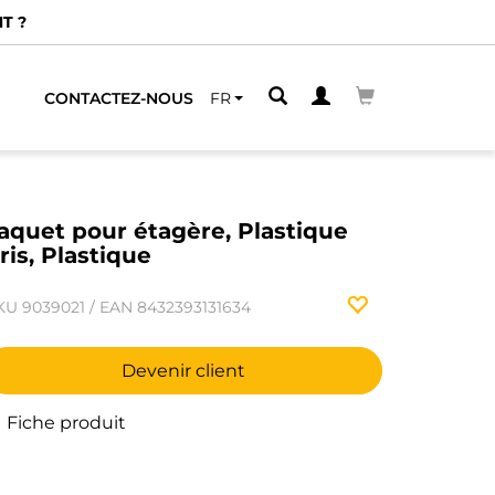
T ?
CONTACTEZ-NOUS
FR
aquet pour étagère, Plastique
ris, Plastique
KU
9039021
/
EAN
8432393131634
Devenir client
Fiche produit