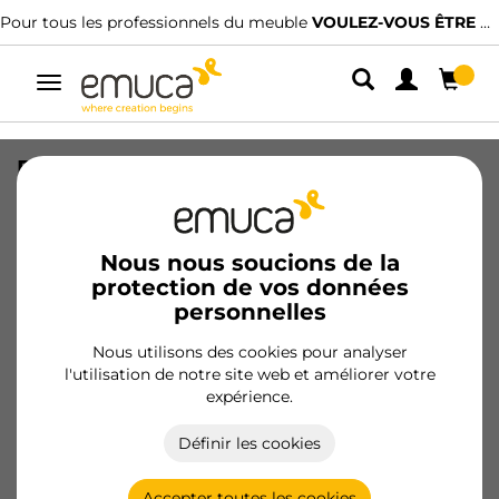
le
VOULEZ-VOUS ÊTRE CLIENT ?
Nous avons des distributeurs spéciali
Alterner
la
navigation
Profilé de suspension pour meubles
hauts, longueur 2m, acier, galvanisé
SKU
4131305
/
EAN
8432393303475
Nous nous soucions de la
protection de vos données
Produits essentiels
personnelles
Nous utilisons des cookies pour analyser
Devenir client
l'utilisation de notre site web et améliorer votre
expérience.
Fiche produit
Définir les cookies
Accepter toutes les cookies