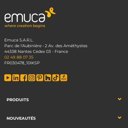
Emuca S.A.R.L.
Parc de l'Aubinière • 2 Av. des Améthystes
44338 Nantes Cedex 03 - France
02 49 88 07 35
FR030478_10IKSP
PRODUITS
NOUVEAUTÉS