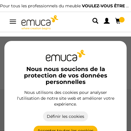
Pour tous les professionnels du meuble
VOULEZ-VOUS ÊTRE CLIENT ?
Alterner
la
navigation
Tiroirs
Coulisses
Charnières
Armoires
Coulissantes
Cuisine
Montage
Éclairage
Nous nous soucions de la
protection de vos données
Poignées
Pieds
Présentoirs
personnelles
Nous utilisons des cookies pour analyser
l'utilisation de notre site web et améliorer votre
Acier
expérience.
Les poignées en acier d'Emuca combinent robustesse et
Définir les cookies
design moderne, idéales pour tout type de meuble, offrant
une solution durable et élégante.
Accepter toutes les cookies