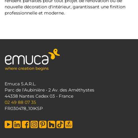
rendent parfaites pour tout projet de rénovation ou de
nouvelle décoration d'intérieur, garantissant une finition
professionnelle et moderne.
Emuca S.A.R.L.
Parc de l'Aubinière • 2 Av. des Améthystes
44338 Nantes Cedex 03 - France
02 49 88 07 35
FR030478_10IKSP