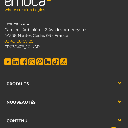
Emuca S.A.R.L.
Parc de l'Aubinière • 2 Av. des Améthystes
44338 Nantes Cedex 03 - France
02 49 88 07 35
FR030478_10IKSP
PRODUITS
NOUVEAUTÉS
CONTENU