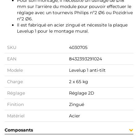
Pour son montage, il nécessite un usinage de Ø18
mm sur l'arrière du module pour pouvoir effectuer le
réglage avec un tournevis Philips nº2 Ø6 ou Pozidrive
nº2 Ø6.
Il est fabriqué en acier zingué et nécessite la plaque
Levelup 1 pour le montage mural.
SKU
4030705
EAN
8432393291024
Modele
Levelup 1 anti-tilt
Charge
2 x 65 kg
Réglage
Réglage 2D
Finition
Zingué
Matériel
Acier
Composants