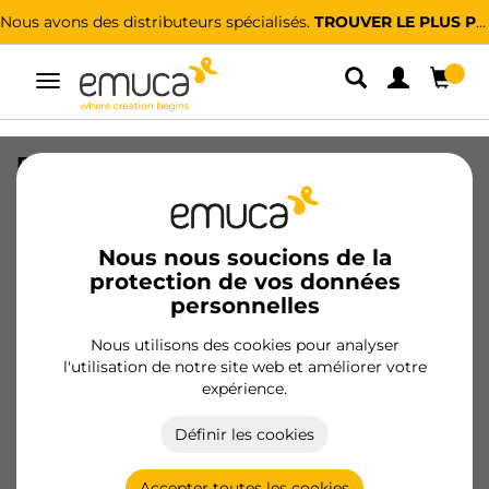
Nous avons des distributeurs spécialisés.
TROUVER LE PLUS PROCHE
Alterner
la
navigation
Fixation pour éléments hauts anti-
basculement Levelup 1, droite, acier,
zingué
Nous nous soucions de la
SKU
4030705
/
EAN
8432393291024
protection de vos données
personnelles
Produits essentiels
Nous utilisons des cookies pour analyser
l'utilisation de notre site web et améliorer votre
Devenir client
expérience.
Fiche produit
Définir les cookies
Accepter toutes les cookies