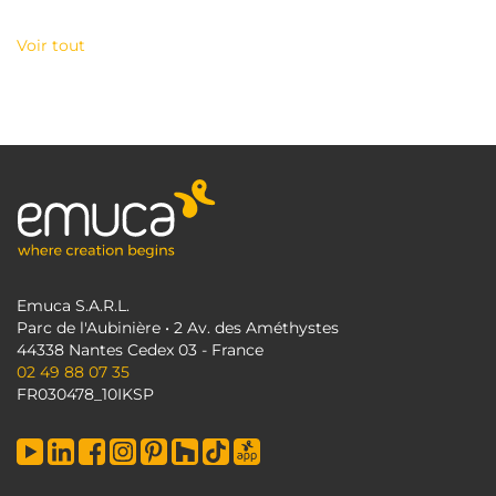
Voir tout
Emuca S.A.R.L.
Parc de l'Aubinière • 2 Av. des Améthystes
44338 Nantes Cedex 03 - France
02 49 88 07 35
FR030478_10IKSP